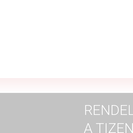
„– Megtarthato
RENDEL
A TIZE