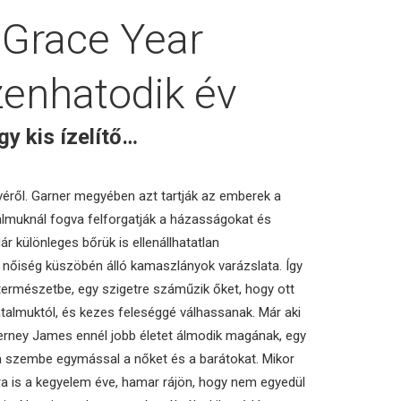
 Grace Year
zenhatodik év
gy kis ízelítő…
éről. Garner megyében azt tartják az emberek a
talmuknál fogva felforgatják a házasságokat és
ár különleges bőrük is ellenállhatatlan
a nőiség küszöbén álló kamaszlányok varázslata. Így
természetbe, egy szigetre száműzik őket, hogy ott
almuktól, és kezes feleséggé válhassanak. Már aki
ierney James ennél jobb életet álmodik magának, egy
ítja szembe egymással a nőket és a barátokat. Mikor
 is a kegyelem éve, hamar rájön, hogy nem egyedül