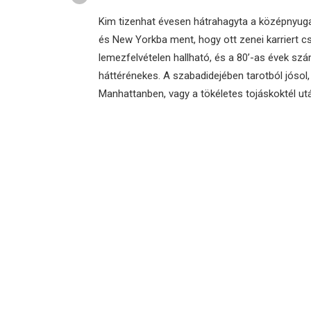
Kim tizenhat évesen hátrahagyta a középnyugat
és New Yorkba ment, hogy ott zenei karriert cs
lemezfelvételen hallható, és a 80’-as évek sz
háttérénekes. A szabadidejében tarotból jósol
Manhattanben, vagy a tökéletes tojáskoktél utá