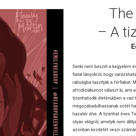
The
– A ti
E
Senki nem beszél a kegyelem év
fiatal lányokról, hogy varázsha
rabságba taszítják a férfiakat. M
afrodiziákumot választ ki, ami 
tizenhatodik életévükben a vad 
megszabadulhassanak sötét hat
hazatér élve. A tizenhat éves T
olyan világról, amelyik nem áll
azonban kezdetét veszi számára