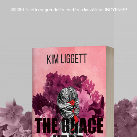
8000Ft feletti megrendelés esetén a kiszállítás INGYENES!