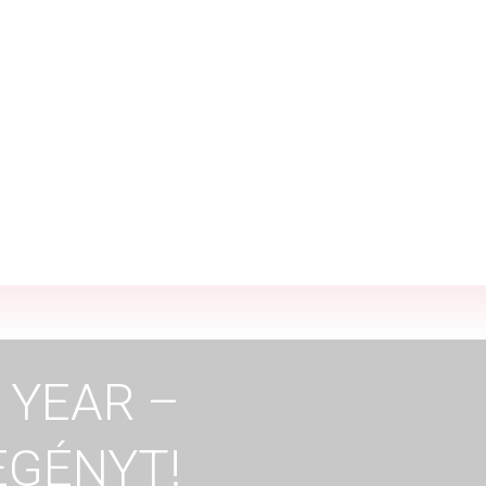
onban kizárólag
 YEAR –
EGÉNYT!