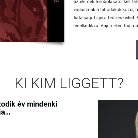
az elemek tombolásától kell féln
vadásznak a táborlakók közül, 
fiatalságot ígérő testrészeike
leselkedik rá. Vajon ellen tud ma
KI KIM LIGGETT?
todik év mindenki
tja…