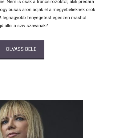
ie. Nem is csak a trancsírozóktól, akik prédára
hogy busás áron adják el a megyebelieknek örök
t. A legnagyobb fenyegetést egészen máshol
jd állni a szív szavának?
OLVASS BELE