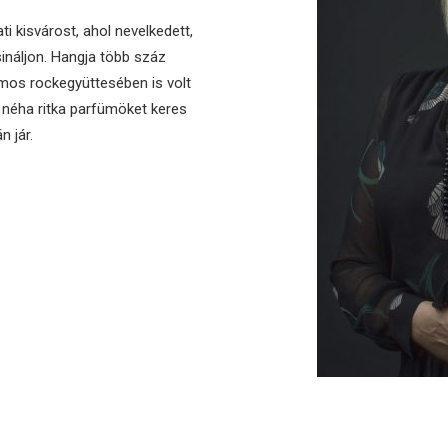
i kisvárost, ahol nevelkedett,
ináljon. Hangja több száz
ámos rockegyüttesében is volt
, néha ritka parfümöket keres
n jár.