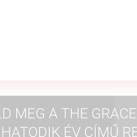
d az álmaidat – suttogja. – Én az
rólad álmodom.”
D MEG A THE GRACE
NHATODIK ÉV CÍMŰ R