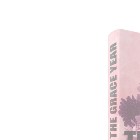
Year
 a szív
 a tét?