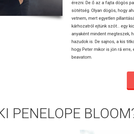
érezni. De ő az a fajta dögös pa
sötétség. Olyan dögös, hogy ah
vetnem, mert egyetlen pillantás
kárhozatról ejtünk szót… egy ki
anyaként mindent megteszek, ho
hazudok is. De sajnos, a kis ti
hogy Peter mikor is jön rá erre
beavatom.
KI PENELOPE BLOOM