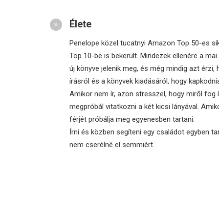
Élete
Penelope közel tucatnyi Amazon Top 50-es sike
Top 10-be is bekerült. Mindezek ellenére a ma
új könyve jelenik meg, és még mindig azt érzi, 
írásról és a könyvek kiadásáról, hogy kapkodnia 
Amikor nem ír, azon stresszel, hogy miről fog í
megpróbál vitatkozni a két kicsi lányával. Amik
férjét próbálja meg egyenesben tartani.
Írni és közben segíteni egy családot egyben t
nem cserélné el semmiért.