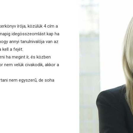
rkönyv írója, közülük 4 cím a
i napig idegösszeomlást kap ha
hogy annyi tanulnivalója van az
kell a fejét.
rni ha megint ír, és közben
or nem velük civakodik, akkor a
artani nem egyszerű, de soha