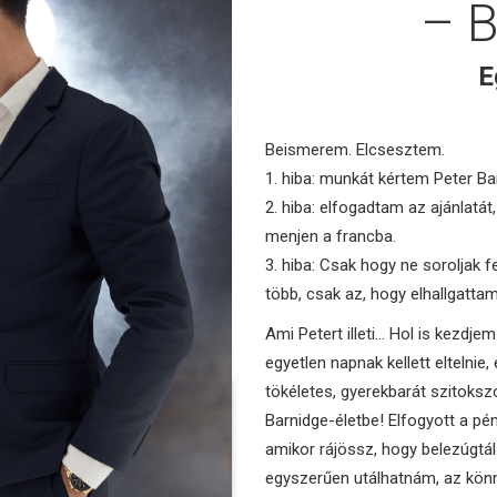
– 
E
Beismerem. Elcsesztem.
1. hiba: munkát kértem Peter Bar
2. hiba: elfogadtam az ajánlatát
menjen a francba.
3. hiba: Csak hogy ne soroljak 
több, csak az, hogy elhallgattam
Ami Petert illeti… Hol is kezdje
egyetlen napnak kellett eltelnie
tökéletes, gyerekbarát szitoksz
Barnidge-életbe! Elfogyott a pé
amikor rájössz, hogy belezúgt
egyszerűen utálhatnám, az könny