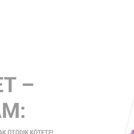
ES:
T –
ÁM:
K ÖTÖDIK KÖTETE!