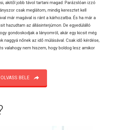
si, akitől jobb távol tartani magad. Parázslóan izzó
ányszor csak meglátom, mindig keresztet kell
ával már magával is ránt a kárhozatba. És ha már a
csit hazudtam az állásinterjúmon. De egyedülálló
gy gondoskodjak a lányomról, akár egy kicsit még
tkok naggyá nőnek az idő múlásával. Csak idő kérdése,
, és valahogy nem hiszem, hogy boldog lesz amikor
OLVASS BELE
?