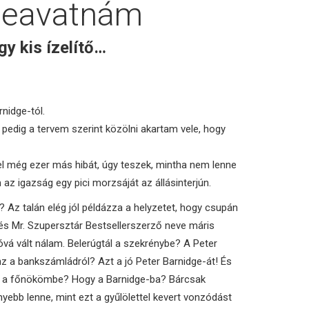
Beavatnám
gy kis ízelítő…
nidge-tól.
, pedig a tervem szerint közölni akartam vele, hogy
fel még ezer más hibát, úgy teszek, mintha nem lenne
 az igazság egy pici morzsáját az állásinterjún.
m? Az talán elég jól példázza a helyzetet, hogy csupán
, és Mr. Szupersztár Bestsellerszerző neve máris
óvá vált nálam. Belerúgtál a szekrénybe? A Peter
nz a bankszámládról? Azt a jó Peter Barnidge-át! És
ál a főnökömbe? Hogy a Barnidge-ba? Bárcsak
ebb lenne, mint ezt a gyűlölettel kevert vonzódást