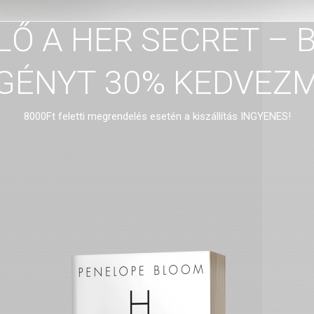
LŐ A HER SECRET –
GÉNYT 30% KEDVEZ
8000Ft feletti megrendelés esetén a kiszállítás INGYENES!