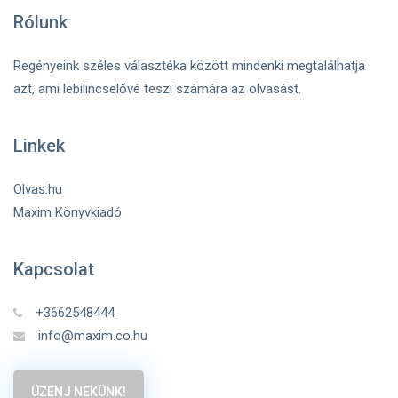
Rólunk
Regényeink széles választéka között mindenki megtalálhatja
azt, ami lebilincselővé teszi számára az olvasást.
Linkek
Olvas.hu
Maxim Könyvkiadó
Kapcsolat
+3662548444
info@maxim.co.hu
ÜZENJ NEKÜNK!