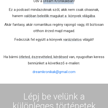
Üdv a
Dream Krónikákban
!
Ez a podcast mindazoknak szól, akik nem csak olvasnak,
hanem
valóban beleélik magukat a könyvek világába
.
Akár fantasy, akár romantikus regény rajongó vagy, itt biztosan
otthon érzed majd magad.
Fedezzük fel együtt a könyvek
varázslatos
világát!
Ha bármi
ötleted, észrevételed, kérdésed
van, nyugodtan keress
bennünket a következő e-mailen:
dreamkronikak@gmail.com
Lépj be velünk a
különleges történetek