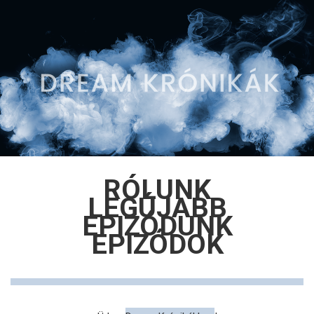
RÓLUNK
LEGÚJABB
EPIZÓDUNK
EPIZÓDOK