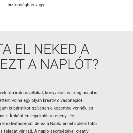
biztonságban vagy!
TA EL NEKED A
 EZT A NAPLÓT?
k óta írok novellákat, könyveket, és még annál is
ettem volna egy olyan kreatív olvasónaplót
agam is bármikor szívesen a kezembe vennék, és
inek. Íróként én leginkább a regény- és
a kreativitásomat, de ez a Napló ennél sokkal több.
 feladat vár rád. A napló segítségével kreatív