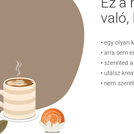
Ez a
való,
• egy olyan 
• arra sem e
• szerinted 
• utálsz krea
• nem szere