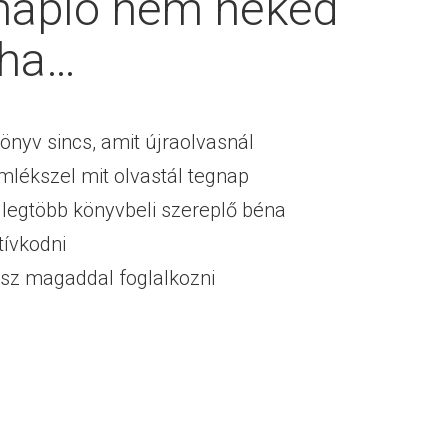
 napló nem neked
 ha…
könyv sincs, amit újraolvasnál
mlékszel mit olvastál tegnap
a legtöbb könyvbeli szereplő béna
tívkodni
tsz magaddal foglalkozni