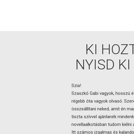
KI HOZ
NYISD KI
Szia!
Szaszkó Gabi vagyok, hosszú éve
régebb óta vagyok olvasó. Szer
összeállítani neked, amit én m
tiszta szívvel ajánlanék mindenk
novellaalkotásban tudom kiélni 
Itt számos izgalmas és kalandos