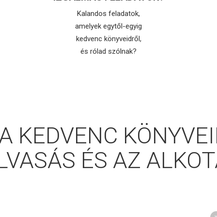
Kalandos feladatok,
amelyek egytől-egyig
kedvenc könyveidről,
és rólad szólnak?
A KEDVENC KÖNYVEID
LVASÁS ÉS AZ ALKOT