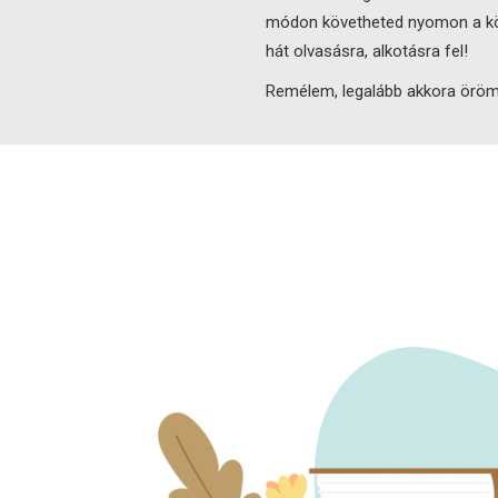
módon követheted nyomon a kön
hát olvasásra, alkotásra fel!
Remélem, legalább akkora örömö