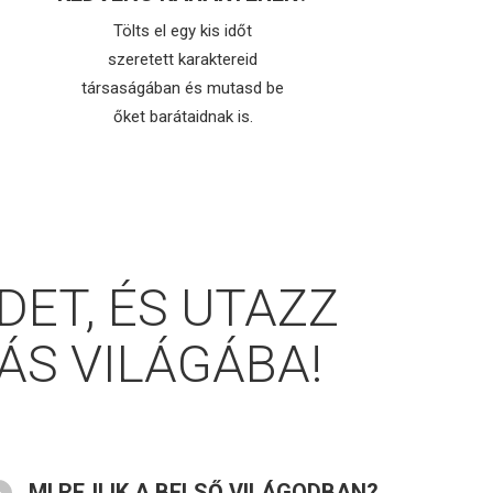
Tölts el egy kis időt
szeretett karaktereid
társaságában és mutasd be
őket barátaidnak is.
ET, ÉS UTAZZ
ÁS VILÁGÁBA!
MI REJLIK A BELSŐ VILÁGODBAN?