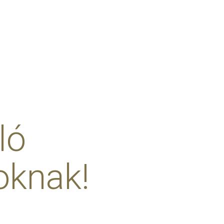
ló
oknak!