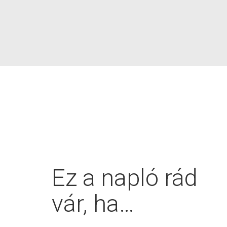
Ez a napló rád
vár, ha…