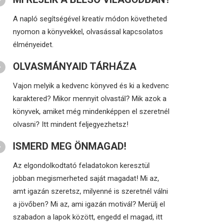
A napló segítségével kreatív módon követheted
nyomon a könyvekkel, olvasással kapcsolatos
élményeidet.
OLVASMÁNYAID TÁRHÁZA
Vajon melyik a kedvenc könyved és ki a kedvenc
karaktered? Mikor mennyit olvastál? Mik azok a
könyvek, amiket még mindenképpen el szeretnél
olvasni? Itt mindent feljegyezhetsz!
ISMERD MEG ÖNMAGAD!
Az elgondolkodtató feladatokon keresztül
jobban megismerheted saját magadat! Mi az,
amt igazán szeretsz, milyenné is szeretnél válni
a jövőben? Mi az, ami igazán motivál? Merülj el
szabadon a lapok között, engedd el magad, itt