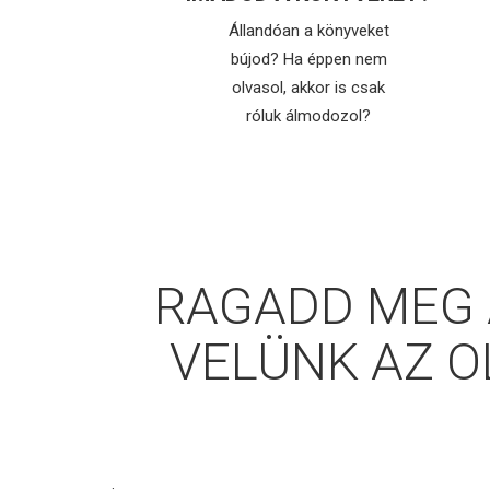
Állandóan a könyveket
bújod? Ha éppen nem
olvasol, akkor is csak
róluk álmodozol?
RAGADD MEG 
VELÜNK AZ O