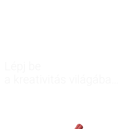
Lépj be
a kreativitás világába…
Egy könyv, ami úgy irányít, hogy közben határtalan
szabadságot nyújt!