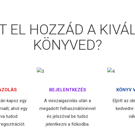
 EL HOZZÁD A KIVÁ
KÖNYVED?
AZOLÁS
BEJELENTKEZÉS
KÖNYV 
után kapsz egy
A visszaigazolás után a
Eljött az i
ailt, ahol egy
megadott felhasználónévvel
kedvedre
ntva tudod
és jelszóval be tudsz
vál
egisztrációt.
jelentkezni a fiókodba.