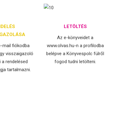
NDELÉS
LETÖLTÉS
IGAZOLÁSA
Az e-könyveidet a
-mail fiókodba
www.olvas.hu-n a profilodba
gy visszaigazoló
belépve a Könyvespolc fülről
i a rendelésed
fogod tudni letölteni.
ogja tartalmazni.