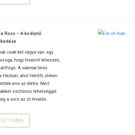
 Ross – A királynő
lkedése
nak csak két vágya van: egy
vizsga, hogy hivatott lehessen,
ártfogó. A valeniai híres
 Házban, ahol felnőtt, elvben
tették erre az életre. Mert
 akiket ösztönös tehetséggel
meg a sors az öt hivatás…
ASS TOVÁBB