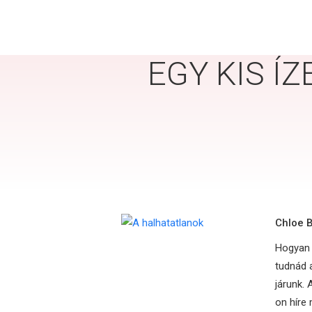
EGY KIS Í
Chloe B
Hogyan é
tudnád 
járunk.
on híre