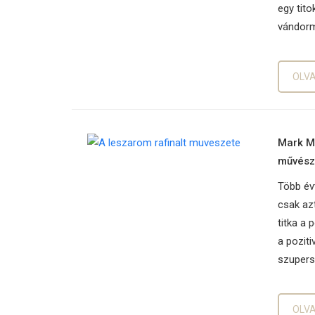
egy tito
vándorm
OLV
Mark Ma
művész
Több év
csak az
titka a 
a pozit
szupers
OLV