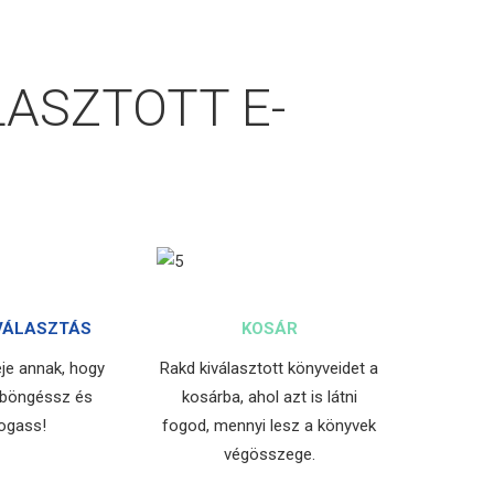
LASZTOTT E-
VÁLASZTÁS
KOSÁR
deje annak, hogy
Rakd kiválasztott könyveidet a
 böngéssz és
kosárba, ahol azt is látni
ogass!
fogod, mennyi lesz a könyvek
végösszege.