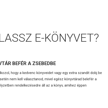
LASSZ E-KÖNYVET?
VTÁR BEFÉR A ZSEBEDBE
kozol, hogy a kedvenc könyveidet vagy egy extra szandit dobj be
etén nem kell választanod, mivel egész könyvtárad belefér a
lyzetben rendelkezésedre áll az a könyv, amihez éppen