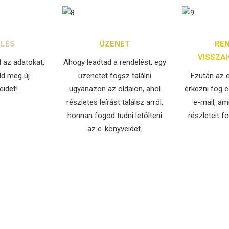
LÉS
ÜZENET
RE
VISSZA
d az adatokat,
Ahogy leadtad a rendelést, egy
ld meg új
üzenetet fogsz találni
Ezután az e
eidet!
ugyanazon az oldalon, ahol
érkezni fog e
részletes leírást találsz arról,
e-mail, am
honnan fogod tudni letölteni
részleteit f
az e-könyveidet.