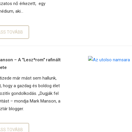
kzatos nő érkezett, egy
édium, aki…
ASS TOVÁBB
nson – A ″Lesz*rom″ rafinált
ete
tizede már mást sem hallunk,
t, hogy a gazdag és boldog élet
pozitív gondolkodás. „Dugják fel
ivitást – mondja Mark Manson, a
ztár blogger.
ASS TOVÁBB