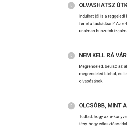
OLVASHATSZ ÚT
Indulhat jól is a reggele
fér el a táskádban? Az e-
unalmas buszutak izgalma
NEM KELL RÁ VÁR
Megrendeled, beülsz az ab
megrendeled bárhol, és le 
olvasásának.
OLCSÓBB, MINT 
Tudtad, hogy az e-könyve
tény, hogy választásoddal 