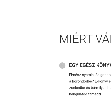
MIÉRT VÁ
EGY EGÉSZ KÖNY
Elmész nyaralni és gondol
a bőröndödbe? E-könyv es
zsebedbe és bármilyen he
hangulatod támadt!