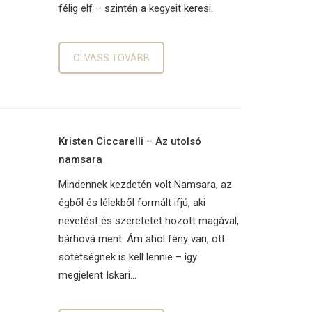
félig elf – szintén a kegyeit keresi.
OLVASS TOVÁBB
Kristen Ciccarelli – Az utolsó
namsara
Mindennek kezdetén volt Namsara, az
égből és lélekből formált ifjú, aki
nevetést és szeretetet hozott magával,
bárhová ment. Ám ahol fény van, ott
sötétségnek is kell lennie – így
megjelent Iskari…