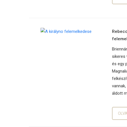
Rebecca
feleme
Brienná
sikeres 
és egy p
Magnalia
felkészí
vannak,
áldott 
OLV