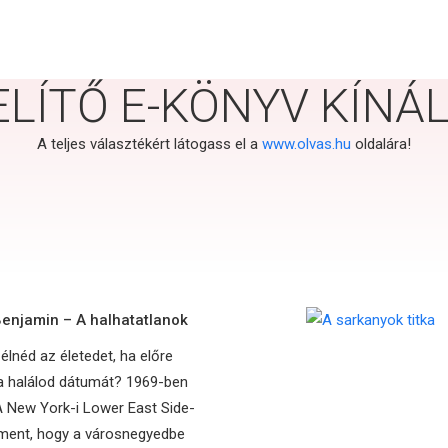
ZELÍTŐ E-KÖNYV KÍN
;
A teljes választékért látogass el a
www.olvas.hu
oldalára!
enjamin – A halhatatlanok
lnéd az életedet, ha előre
a halálod dátumát? 1969-ben
 A New York-i Lower East Side-
 ment, hogy a városnegyedbe