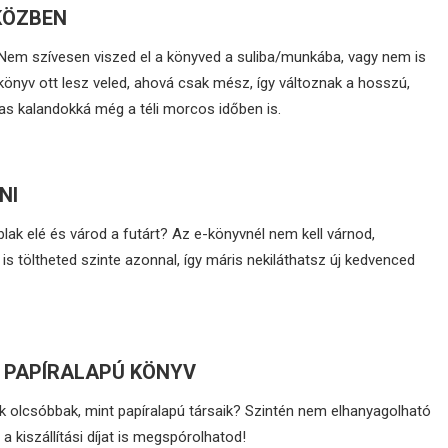
KÖZBEN
d! Nem szívesen viszed el a könyved a suliba/munkába, vagy nem is
könyv ott lesz veled, ahová csak mész, így változnak a hosszú,
s kalandokká még a téli morcos időben is.
NI
lak elé és várod a futárt? Az e-könyvnél nem kell várnod,
is töltheted szinte azonnal, így máris nekiláthatsz új kedvenced
A PAPÍRALAPÚ KÖNYV
k olcsóbbak, mint papíralapú társaik? Szintén nem elhanyagolható
a kiszállítási díjat is megspórolhatod!