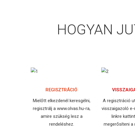
HOGYAN JUT
REGISZTRÁCIÓ
VISSZAIG
Mielőtt elkezdenél keresgélni,
A regisztráció 
regisztrálj a www.olvas.hu-ra,
visszaigazoló e-m
amire szükség lesz a
linkre katti
rendeléshez.
megerősíteni a r