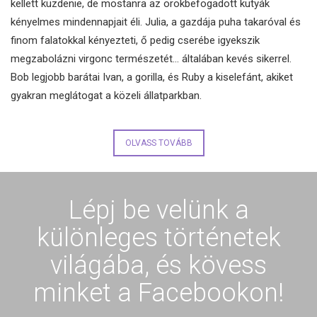
kellett küzdenie, de mostanra az örökbefogadott kutyák
kényelmes mindennapjait éli. Julia, a gazdája puha takaróval és
finom falatokkal kényezteti, ő pedig cserébe igyekszik
megzabolázni virgonc természetét… általában kevés sikerrel.
Bob legjobb barátai Ivan, a gorilla, és Ruby a kiselefánt, akiket
gyakran meglátogat a közeli állatparkban.
OLVASS TOVÁBB
Lépj be velünk a
különleges történetek
világába, és kövess
minket a Facebookon!