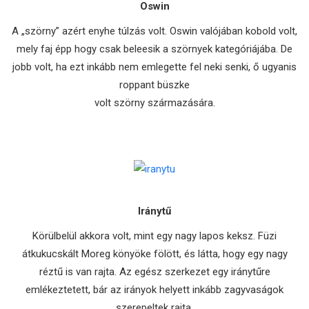
Oswin
A „szörny” azért enyhe túlzás volt. Oswin valójában kobold volt,
mely faj épp hogy csak beleesik a szörnyek kategóriájába. De
jobb volt, ha ezt inkább nem emlegette fel neki senki, ő ugyanis
roppant büszke
volt szörny származására.
Iránytű
Körülbelül akkora volt, mint egy nagy lapos keksz. Füzi
átkukucskált Moreg könyöke fölött, és látta, hogy egy nagy
réztű is van rajta. Az egész szerkezet egy iránytűre
emlékeztetett, bár az irányok helyett inkább zagyvaságok
szerepeltek rajta.