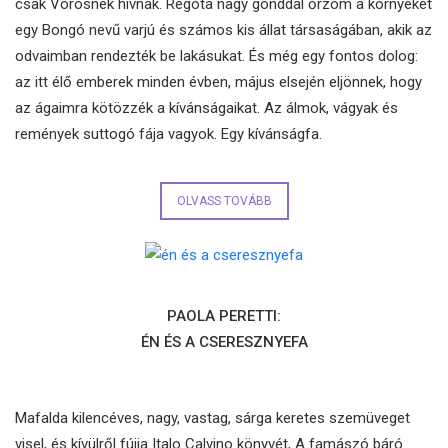
csak Vörösnek hívnak. Régóta nagy gonddal őrzöm a környéket
egy Bongó nevű varjú és számos kis állat társaságában, akik az
odvaimban rendezték be lakásukat. És még egy fontos dolog:
az itt élő emberek minden évben, május elsején eljönnek, hogy
az ágaimra kötözzék a kívánságaikat. Az álmok, vágyak és
remények suttogó fája vagyok. Egy kívánságfa.
OLVASS TOVÁBB
PAOLA PERETTI:
ÉN ÉS A CSERESZNYEFA
Mafalda kilencéves, nagy, vastag, sárga keretes szemüveget
visel, és kívülről fújja Italo Calvino könyvét, A famászó báró