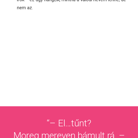
nem az.
“– El…tűnt?
Moreg mereven bámult rá. –