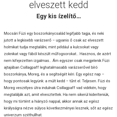
elveszett kedd
Egy kis ízelítő…
Mocsári Füzi egy boszorkánycsalád legifjabb tagja, és neki
jutott a legkisebb varázserő – ugyanis ő csak az elveszett
holmikat tudja megtalálni, mint például a kulcsokat vagy
zoknikat vagy fából készült műfogsorokat… Hasznos, de azért
nem kifejezetten izgalmas… Ám egyszer csak megjelenik Füzi
ajtajában Csillagpaff leghatalmasabb varázserővel bíró
boszorkánya, Moreg, és a segítségét kéri. Egy egész nap –
hogy pontosak legyünk: a múlt kedd – tűnt el. Teljesen. Füzi és
Moreg veszélyes útra indulnak Csillagpaff vad vidékén, hogy
megtalálják azt, amit elvesztettek. Ha nem sikerül kideríteniük,
hogy mi történt a hiányzó nappal, akkor annak az egész
királyságra nézve súlyos következményei lesznek, sőt az egész
univerzum széthullhat.