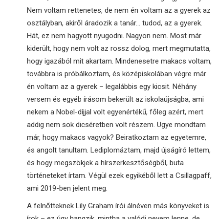
Nem voltam rettenetes, de nem én voltam az a gyerek az
osztályban, akiről áradozik a tanár… tudod, az a gyerek.
Hát, ez nem hagyott nyugodni. Nagyon nem. Most már
kiderült, hogy nem volt az rossz dolog, mert megmutatta,
hogy igazából mit akartam. Mindenesetre makacs voltam,
továbbra is próbálkoztam, és középiskolában végre már
én voltam az a gyerek – legalábbis egy kicsit. Néhány
versem és egyéb írásom bekerült az iskolaújságba, ami
nekem a Nobel-díjjal volt egyenértékű, főleg azért, mert
addig nem sok dicséretben volt részem. Ugye mondtam
már, hogy makacs vagyok? Beiratkoztam az egyetemre,
és angolt tanultam. Lediplomáztam, majd újságíró lettem,
és hogy megszökjek a hírszerkesztőségből, buta
történeteket írtam. Végül ezek egyikéből lett a Csillagpaff,
ami 2019-ben jelent meg.
A felnőtteknek Lily Graham írói álnéven más könyveket is
írok – ez úgy hangzik, mintha a valódi nevem lenne, de