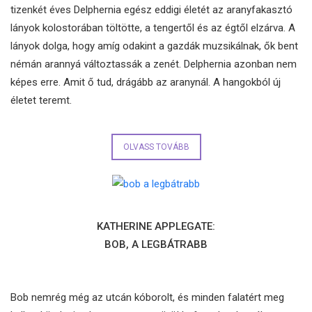
tizenkét éves Delphernia egész eddigi életét az aranyfakasztó
lányok kolostorában töltötte, a tengertől és az égtől elzárva. A
lányok dolga, hogy amíg odakint a gazdák muzsikálnak, ők bent
némán arannyá változtassák a zenét. Delphernia azonban nem
képes erre. Amit ő tud, drágább az aranynál. A hangokból új
életet teremt.
OLVASS TOVÁBB
KATHERINE APPLEGATE:
BOB, A LEGBÁTRABB
Bob nemrég még az utcán kóborolt, és minden falatért meg